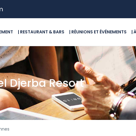
m
GEMENT
| RESTAURANT & BARS
| RÉUNIONS ET ÉVÉNEMENTS
|
el Djerba Resort
nnes