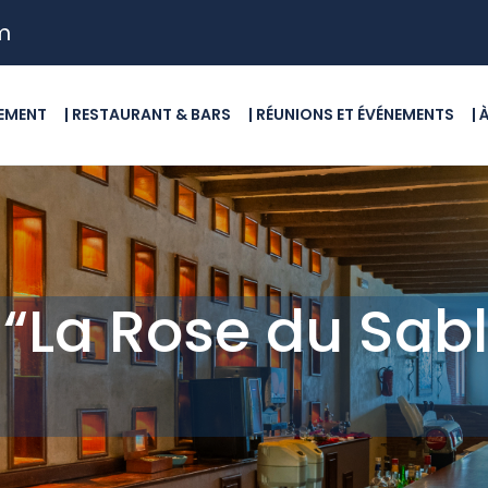
m
GEMENT
| RESTAURANT & BARS
| RÉUNIONS ET ÉVÉNEMENTS
|
“La Rose du Sabl