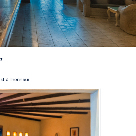
”
st à l'honneur.