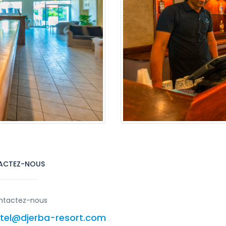
ACTEZ-NOUS
ntactez-nous
tel@djerba-resort.com